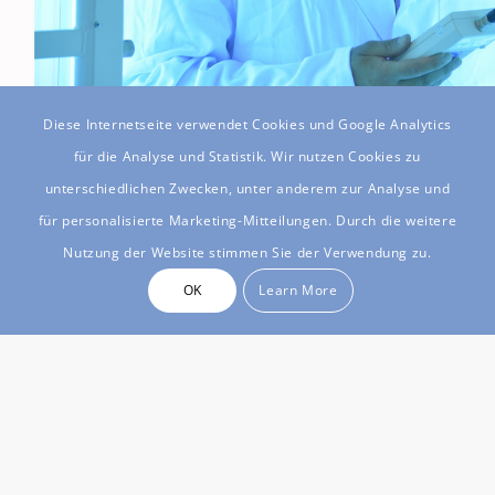
Diese Internetseite verwendet Cookies und Google Analytics
für die Analyse und Statistik. Wir nutzen Cookies zu
unterschiedlichen Zwecken, unter anderem zur Analyse und
für personalisierte Marketing-Mitteilungen. Durch die weitere
Professioneller Service
Nutzung der Website stimmen Sie der Verwendung zu.
OK
Learn More
Wir sind Ihr kompetenter und erfahrenen
Partner rund um innovative Lösungen und
Dienstleistungen für die Bereiche UV- und
Lichtsysteme in der Dermatologie. Eine
Vielzahl von niedergelassenen Ärzten und